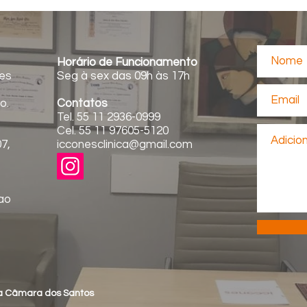
Horário de Funcionamento
es
Seg à sex das 09h às 17h
o.
Contatos
Tel. 55 11 2936-0999
Cel. 55 11 97605-5120
07,
icconesclinica@gmail.com
ao
ca Câmara dos Santos