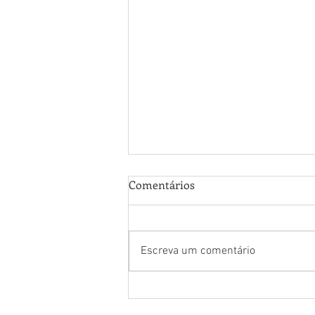
Comentários
Escreva um comentário
Medida certa: A importância
do monitor na pressão