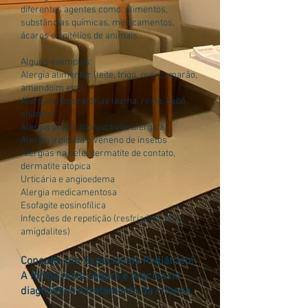
diferentes agentes como: alimentos,
substâncias químicas, medicamentos,
ácaros e epitélios de animais.
Alguns exemplos:
Alergia alimentar (leite, trigo, ovo, camarão,
amendoim etc.)
Alergias respiratórias (asma, rinite, bebê
chiador)
Alergia ocular (conjuntivite alérgica)
Alergia a picada e veneno de insetos
Alergias na pele: dermatite de contato,
dermatite atópica
Urticária e angioedema
Alergia medicamentosa
Esofagite eosinofílica
Infecções de repetição (resfriados, otites,
amigdalites)
Consulte um Especialista Pediátrico!
A forma mais segura e precisa no
diagnóstico e tratamento da criança.