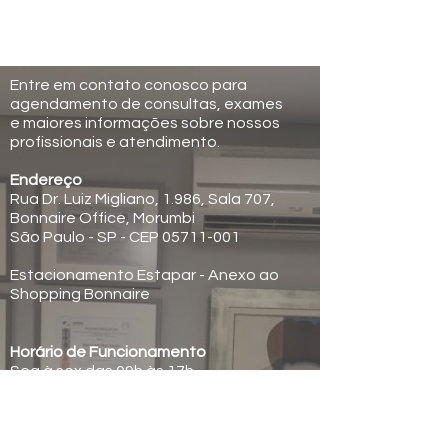
Entre em contato conosco para
agendamento de consultas, exames
e maiores informações sobre nossos
profissionais e atendimento.
Endereço
Rua Dr. Luiz Migliano, 1.986, Sala 707,
Bonnaire Office, Morumbi
São Paulo - SP - CEP 05711-001
Estacionamento Estapar - Anexo ao
Shopping Bonnaire
Horário de Funcionamento
Seg à sex das 09h às 17h
Contatos
Tel.
55 11 2936-0999
Cel. 55 11 97605-5120