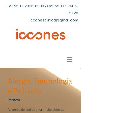
Tel:
55 11 2936-0999
/ Cel.
55 11 97605-
5120
icconesclinica@gmail.com
Alergia, Imunologia
e Pediatria
Pediatra
A função do pediatra vai muito além de