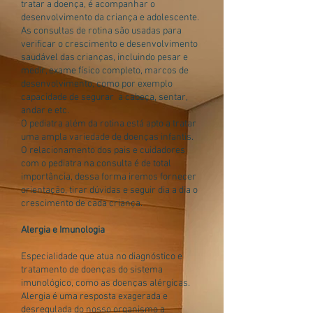
tratar a doença, é acompanhar o
desenvolvimento da criança e adolescente.
As consultas de rotina são usadas para
verificar o crescimento e desenvolvimento
saudável das crianças, incluindo pesar e
medir, exame físico completo, marcos de
desenvolvimento, como por exemplo
capacidade de segurar a cabeça, sentar,
andar e etc.
O pediatra além da rotina está apto a tratar
uma ampla variedade de doenças infantis.
O relacionamento dos pais e cuidadores
com o pediatra na consulta é de total
importância, dessa forma iremos fornecer
orientação, tirar dúvidas e seguir dia a dia o
crescimento de cada criança.
Alergia e Imunologia
Especialidade que atua no diagnóstico e
tratamento de doenças do sistema
imunológico, como as doenças alérgicas.
Alergia é uma resposta exagerada e
desregulada do nosso organismo a