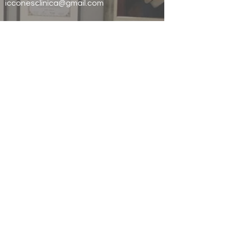
icconesclinica@gmail.com
Responsável Técnica: Dra Maria Verônica
Câmara dos Santos
CRM SP: 61287