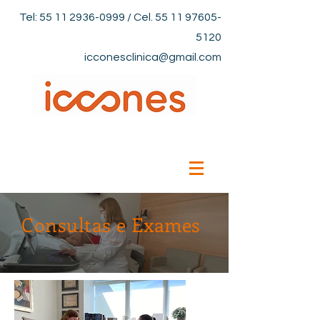
Tel:
55 11 2936-0999
/ Cel.
55 11 97605-
5120
icconesclinica@gmail.com
Consultas e Exames