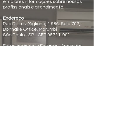
e maiores informações sobre nossos
profissionais e atendimento.
Endereço
Rua Dr. Luiz Migliano, 1.986, Sala 707,
Bonnaire Office, Morumbi
São Paulo - SP - CEP 05711-001
Estacionamento Estapar - Anexo ao
Shopping Bonnaire
Horário de Funcionamento
Seg à sex das 09h às 17h
Contatos
Tel.
55 11 2936-0999
Cel. 55 11 97605-5120
icconesclinica@gmail.com