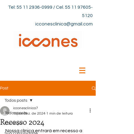
Tel:
55 11 2936-0999
/ Cel.
55 11 97605-
5120
icconesclinica@gmail.com
Post
Todos posts
icconesclinica7
Todos posts
19 de dez. de 2024
1 min de leitura
Recesso 2024
Começar
Nossa clínica entrará em recesso a 
Sua comunidade