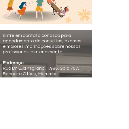
Entre em contato conosco para
agendamento de consultas, exames
e maiores informações sobre nossos
profissionais e atendimento.
Endereço
Rua Dr. Luiz Migliano, 1.986, Sala 707,
Bonnaire Office, Morumbi
São Paulo - SP - CEP 05711-001
Estacionamento Estapar - Anexo ao
Shopping Bonnaire
Horário de Funcionamento
Seg à sex das 09h às 17h
Contatos