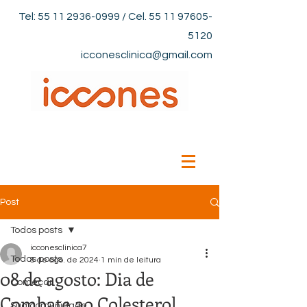
Tel:
55 11 2936-0999
/ Cel.
55 11 97605-
5120
icconesclinica@gmail.com
Post
Todos posts
icconesclinica7
Todos posts
8 de ago. de 2024
1 min de leitura
08 de agosto: Dia de
Começar
Combate ao Colesterol
Sua comunidade