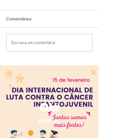
Comentários
💓 14 de Agosto – Dia do
Hoje é o Dia F – 
Escreva um comentário
Cardiologista
Falar sobre o Co
Bebê!
Olá
Confira