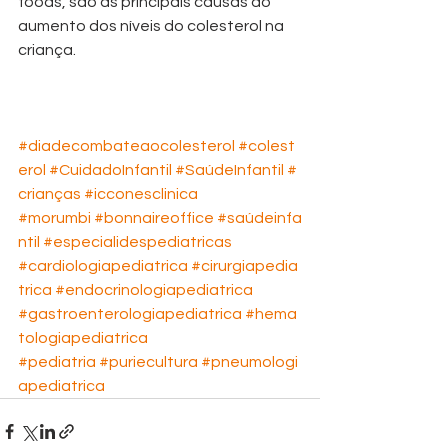
foods, são as principais causas do 
aumento dos níveis do colesterol na 
criança.
#diadecombateaocolesterol
#colest
erol
#CuidadoInfantil
#SaúdeInfantil
#
crianças
#icconesclinica
#morumbi
#bonnaireoffice
#saúdeinfa
ntil
#especialidespediatricas
#cardiologiapediatrica
#cirurgiapedia
trica
#endocrinologiapediatrica
#gastroenterologiapediatrica
#hema
tologiapediatrica
#pediatria
#puriecultura
#pneumologi
apediatrica