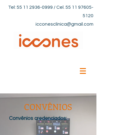
Tel:
55 11 2936-0999
/ Cel.
55 11 97605-
5120
icconesclinica@gmail.com
CONVÊNIOS
Convênios credenciados: