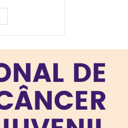
é o Dia F – Dia de Falar
e o Coração do Bebê!