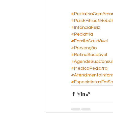
#PediatriaComAmo
#PaisEFilhos
#BebêS
#InfânciaFeliz
#Pediatria
#FamíliaSaudável
#Prevenção
#RotinaSaudável
#AgendeSuaConsul
#MédicoPediatra
#AtendimentoInfant
#EspecialistasEmS