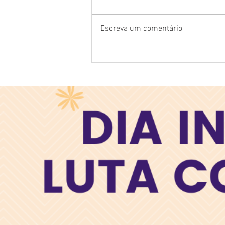
Escreva um comentário
Medida certa: A importância
do monitor na pressão
arterial