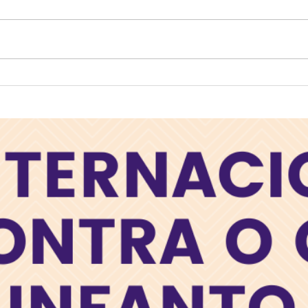
💓 14 de Agosto – Dia do
Hoje 
Cardiologista
sobr