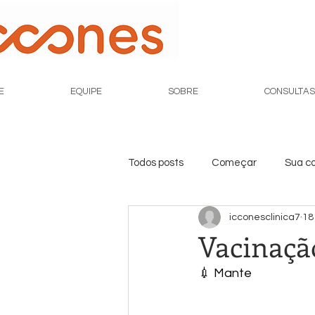
E
EQUIPE
SOBRE
CONSULTAS
Todos posts
Começar
Sua c
icconesclinica7
18
Vacinaçã
💉 Mante