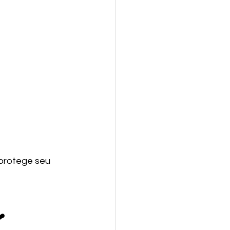
 protege seu 
❤️