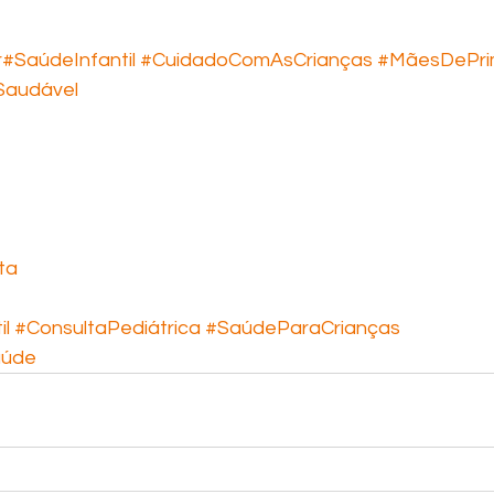
r
#SaúdeInfantil
#CuidadoComAsCrianças
#MãesDePri
audável
ta
il
#ConsultaPediátrica
#SaúdeParaCrianças
aúde