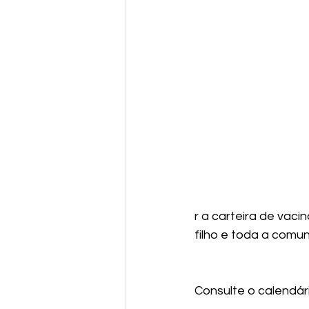
r a carteira de vac
filho e toda a comu
Consulte o calendár