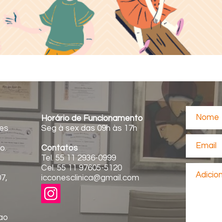
Horário de Funcionamento
es
Seg à sex das 09h às 17h
o.
Contatos
Tel. 55 11 2936-0999
Cel. 55 11 97605-5120
07,
icconesclinica@gmail.com
ao