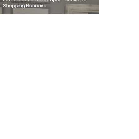
Shopping Bonnaire
Horário de Funcionamento
Seg à sex das 09h às 17h
Contatos
Tel.
55 11 2936-0999
Cel. 55 11 97605-5120
icconesclinica@gmail.com
Responsável Técnica: Dra Maria Verônica
Câmara dos Santos
CRM SP: 61287