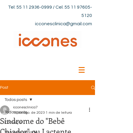
Tel:
55 11 2936-0999
/ Cel.
55 11 97605-
5120
icconesclinica@gmail.com
Post
Todos posts
icconesclinica7
Todos posts
16 de ago. de 2023
1 min de leitura
Síndrome do "Bebê
Começar
Chiador" ou Lactente
Sua comunidade