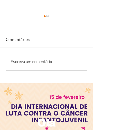
Comentários
💓 14 de Agosto – Dia do
Hoje é o Dia F – 
Escreva um comentário
Cardiologista
Falar sobre o Co
Bebê!
Olá