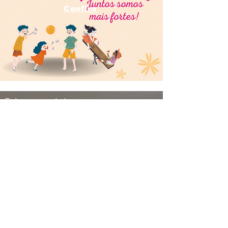
Confira
Entre em contato conosco para
agendamento de consultas, exames
e maiores informações sobre nossos
profissionais e atendimento.
Endereço
Rua Dr. Luiz Migliano, 1.986, Sala 707,
Bonnaire Office, Morumbi
São Paulo - SP - CEP 05711-001
Estacionamento Estapar - Anexo ao
Shopping Bonnaire