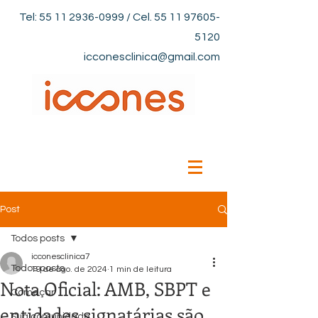
Tel:
55 11 2936-0999
/ Cel.
55 11 97605-
5120
icconesclinica@gmail.com
Post
Todos posts
icconesclinica7
Todos posts
19 de ago. de 2024
1 min de leitura
Nota Oficial: AMB, SBPT e
Começar
entidades signatárias são
Sua comunidade